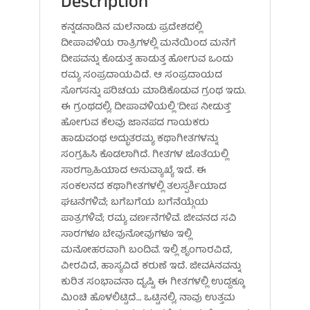
Description
ಕನ್ನಡನಾಡಿನ ಮಲೆನಾಡು ಪ್ರದೇಶದಲ್ಲಿ
ದೀಪಾವಳಿಯ ರಾತ್ರಿಗಳಲ್ಲಿ ಮನೆಯಿಂದ ಮನೆಗೆ
ದೀಪವನ್ನು ಕೊಡುತ್ತ ಹಾಡುತ್ತ ಹೋಗುವ ಒಂದು
ರಮ್ಯ ಸಂಪ್ರದಾಯವಿದೆ. ಆ ಸಂಪ್ರದಾಯದ
ಸೊಗಸನ್ನು ಪರಿಚಯ ಮಾಡಿಕೊಡುವ ಗ್ರಂಥ ಇದು.
ಈ ಗ್ರಂಥದಲ್ಲಿ, ದೀಪಾವಳಿಯಲ್ಲಿ ‘ದೀಪ ನೀಡುತ್ತ’
ಹೋಗುವ ಕೆಲವು ಜಾನಪದ ಗಾಯಕರು
ಹಾಡುವಂಥ ಅದ್ಭುತರಮ್ಯ ಕಥಾಗೀತಗಳನ್ನು
ಸಂಗ್ರಹಿಸಿ ಕೊಡಲಾಗಿದೆ. ಗೀತಗಳ ಜೊತೆಯಲ್ಲಿ
ಸಾರಗ್ರಾಹಿಯಾದ ಅನುವ್ಯಾಖ್ಯೆ ಇದೆ. ಈ
ಸಂಕಲನದ ಕಥಾಗೀತಗಳಲ್ಲಿ ತಲಸ್ಪರ್ಶಿಯಾದ
ಘಟನೆಗಳಿವೆ; ಬಗೆಬಗೆಯ ಬಗೆನೆಯ್ಗೆಯ
ಪಾತ್ರಗಳಿವೆ; ರಮ್ಯ ವರ್ಣನೆಗಳಿವೆ. ಜೀವನದ ಸವಿ
ಸಾರಗಳೂ ಬೇವುನೋವುಗಳೂ ಇಲ್ಲಿ
ಮನೋಹರವಾಗಿ ಬಂದಿವೆ. ಇಲ್ಲಿ ಶೃಂಗಾರವಿದೆ,
ವೀರವಿದೆ, ಹಾಸ್ಯವಿದೆ ಕರುಣೆ ಇದೆ. ಜೀವÀನವನ್ನು
ಕುರಿತ ಸಂಭಾವನಾ ದೃಷ್ಟಿ ಈ ಗೀತಗಳಲ್ಲಿ ಉದ್ದಕ್ಕೂ
ಮಿಂಚಿ ಹೊಳಲಿಟ್ಟಿದೆ… ಒಟ್ಟಿನಲ್ಲಿ, ನಾವು ಉತ್ತಮ