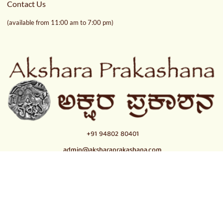
Contact Us
(available from 11:00 am to 7:00 pm)
+91 94802 80401
admin@aksharaprakashana.com
© 2021
Akshara Trust
,
All Rights Reserved | Designed &