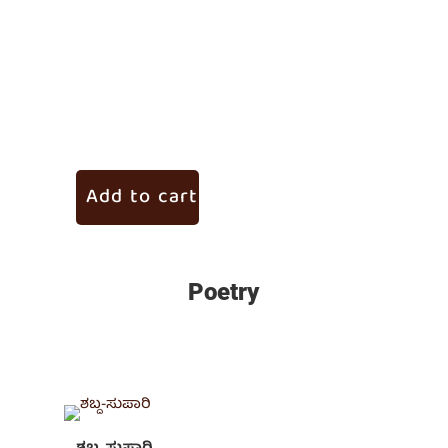
ನಾಣೀ
₹
75.0
Add to cart
Ad
Poetry