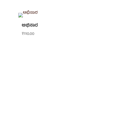
ಅಭಿಸಾರ
₹
110.00