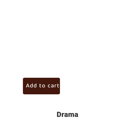
ಗೋರ್
₹
145.
Add to cart
Ad
Drama