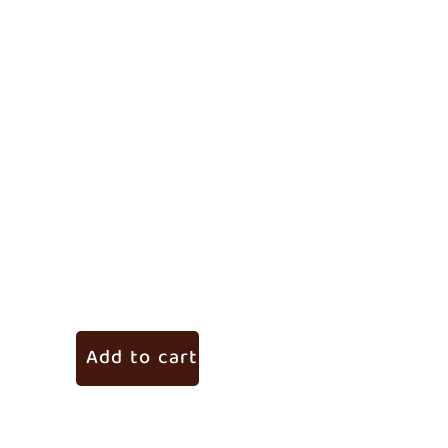
ವಿಕ್
₹
260.
Add to cart
Ad