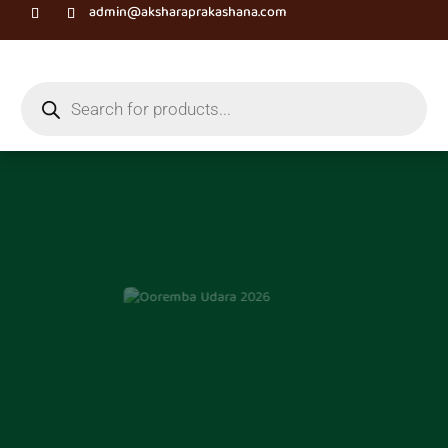
admin@aksharaprakashana.com
Products
search
ಊರೆಂಬ ಉದರ
ಪ್ರಮೀಳಾ ಸ್ವಾಮಿ