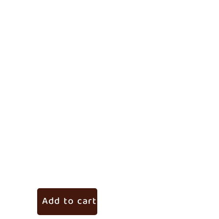
ಅಮ್ಮ
₹
245.
Add to cart
Ad