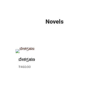
Novels
ದೇಶಗ್ರಹಣ
₹
460.00