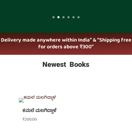
Delivery made anywhere within India” & “Shipping free
for orders above ₹300”
Newest Books
ಕಮಲೆ ಮಲಗಿದ್ದಾಳೆ
₹
200.00