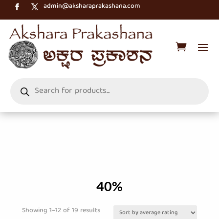
admin@aksharaprakashana.com
Products
search
40%
Sorted
Showing 1–12 of 19 results