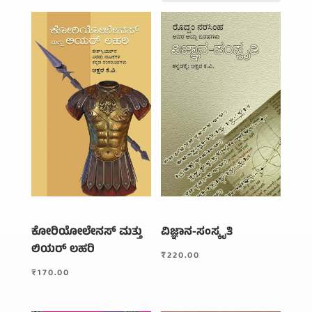
by
average
rating
ಕೋರಿಯೋಲೇನಸ್ ಮತ್ತು
ವಿಜ್ಞಾನ-ಸಂಸ್ಕೃತಿ
ಲಿಯರ್ ಲಹರಿ
₹
220.00
₹
170.00