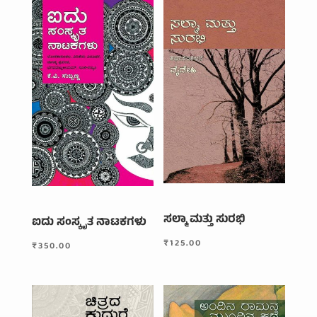
ಸಲ್ಮಾ ಮತ್ತು ಸುರಭಿ
ಐದು ಸಂಸ್ಕೃತ ನಾಟಕಗಳು
₹
125.00
₹
350.00