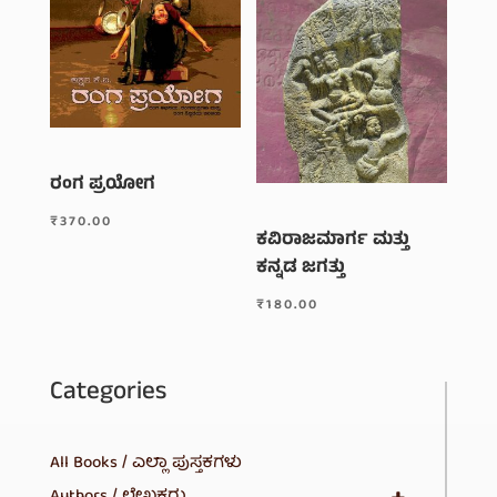
ರಂಗ ಪ್ರಯೋಗ
₹
370.00
ಕವಿರಾಜಮಾರ್ಗ ಮತ್ತು
ಕನ್ನಡ ಜಗತ್ತು
₹
180.00
Categories
All Books / ಎಲ್ಲಾ ಪುಸ್ತಕಗಳು