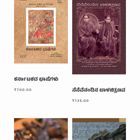
ಕರ್ನಾಟಕದ ಭಾಷೆಗಳು
ನೆನೆವೆನಂದಿನ ಬಾಳಚಿತ್ರಣವ
₹
700.00
₹
135.00