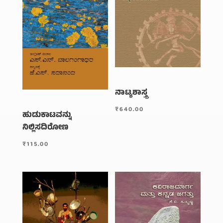
ನಾಟ್ಯಶಾಸ್ತ್ರ
₹
640.00
ಹುಡುಕಾಟವನ್ನು
ನಿಲ್ಲಿಸದಿರೋಣ
₹
115.00