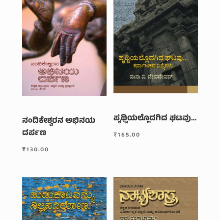
ಪೃಥ್ವಿಯಲ್ಲೊದಗಿದ ಘಟವು…
ನಂದಿಕೇಶ್ವರನ ಅಭಿನಯ
ದರ್ಪಣ
₹
165.00
₹
130.00