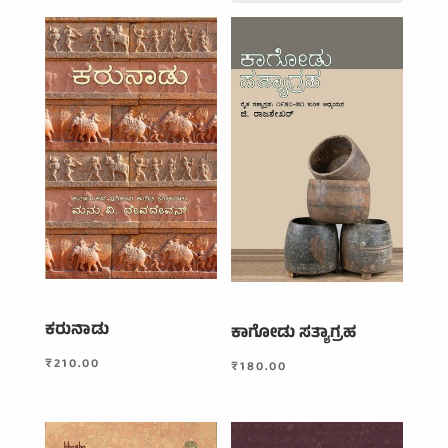
by
average
rating
ಕರುನಾಡು
ಕಾಗೋಡು ಸತ್ಯಾಗ್ರಹ
₹
210.00
₹
180.00