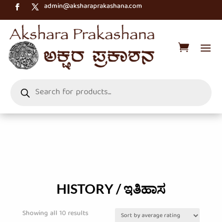
admin@aksharaprakashana.com
Products
search
HISTORY / ಇತಿಹಾಸ
Sorted
Showing all 10 results