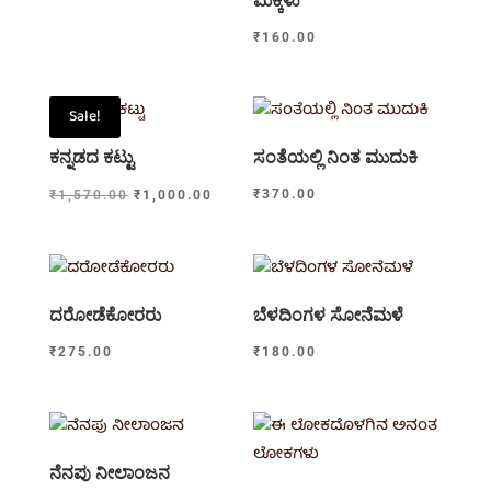
ಮಕ್ಕಳು
₹
160.00
Sale!
ಕನ್ನಡದ ಕಟ್ಟು
ಸಂತೆಯಲ್ಲಿ ನಿಂತ ಮುದುಕಿ
Original
Current
₹
370.00
₹
1,570.00
₹
1,000.00
price
price
was:
is:
₹1,570.00.
₹1,000.00.
ದರೋಡೆಕೋರರು
ಬೆಳದಿಂಗಳ ಸೋನೆಮಳೆ
₹
275.00
₹
180.00
ನೆನಪು ನೀಲಾಂಜನ