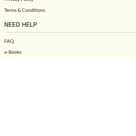
Terms & Conditions
NEED HELP
FAQ
e-Books
Contact Us
(available from 11:00 am to 7:00 pm)
+91 94802 80401
admin@aksharaprakashana.com