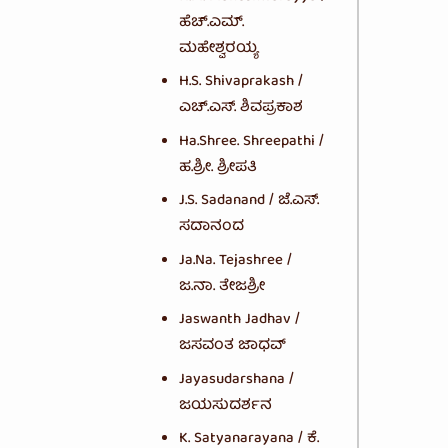
ಹೆಚ್.ಎಮ್.
ಮಹೇಶ್ವರಯ್ಯ
H.S. Shivaprakash /
ಎಚ್.ಎಸ್. ಶಿವಪ್ರಕಾಶ
Ha.Shree. Shreepathi /
ಹ.ಶ್ರೀ. ಶ್ರೀಪತಿ
J.S. Sadanand / ಜೆ.ಎಸ್.
ಸದಾನಂದ
Ja.Na. Tejashree /
ಜ.ನಾ. ತೇಜಶ್ರೀ
Jaswanth Jadhav /
ಜಸವಂತ ಜಾಧವ್
Jayasudarshana /
ಜಯಸುದರ್ಶನ
K. Satyanarayana / ಕೆ.