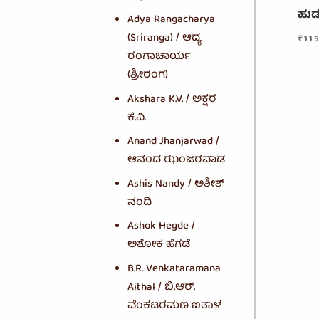
ಹುಡ
Adya Rangacharya
(Sriranga) / ಆದ್ಯ
₹
11
ರಂಗಾಚಾರ್ಯ
(ಶ್ರೀರಂಗ)
Akshara K.V. / ಅಕ್ಷರ
ಕೆ.ವಿ.
Anand Jhanjarwad /
ಆನಂದ ಝಂಜರವಾಡ
Ashis Nandy / ಅಶೀಶ್
ನಂದಿ
Ashok Hegde /
ಅಶೋಕ ಹೆಗಡೆ
B.R. Venkataramana
Aithal / ಬಿ.ಆರ್.
ವೆಂಕಟರಮಣ ಐತಾಳ