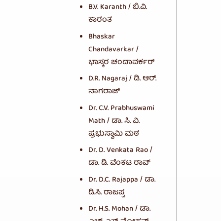
B.V. Karanth / ಬಿ.ವಿ.
ಕಾರಂತ
Bhaskar
Chandavarkar /
ಭಾಸ್ಕರ ಚಂದಾವರ್ಕರ್
D.R. Nagaraj / ಡಿ. ಆರ್.
ನಾಗರಾಜ್
Dr. C.V. Prabhuswami
Math / ಡಾ. ಸಿ. ವಿ.
ಪ್ರಭುಸ್ವಾಮಿ ಮಠ
Dr. D. Venkata Rao /
ಡಾ. ಡಿ. ವೆಂಕಟ ರಾವ್
Dr. D.C. Rajappa / ಡಾ.
ಡಿ.ಸಿ. ರಾಜಪ್ಪ
Dr. H.S. Mohan / ಡಾ.