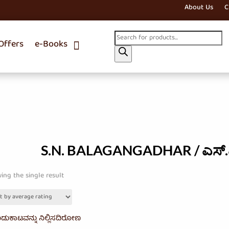
About Us
C
Products
ffers
e-Books
search
S.N. BALAGANGADHAR / ಎಸ್.
ing the single result