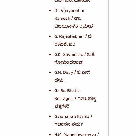
ಎಚ್. ಎಸ್. ಮೋಹನ್
Dr. Vijayanalini
Ramesh / ಡಾ.
ವಿಜಯನಳಿನಿ ರಮೇಶ
G. Rajashekhar / ಜಿ.
ರಾಜಶೇಖರ
G.K. Govindrao / ಜಿ.ಕೆ.
ಗೋವಿಂದರಾವ್
G.N. Devy / ಜಿ.ಎನ್.
ದೇವಿ
Ga.Su. Bhatta
Bettageri / ಗ.ಸು. ಭಟ್ಟ
ಬೆತ್ತಗೇರಿ
Gajanana Sharma /
ಗಜಾನನ ಶರ್ಮ
H.M. Maheshwarayya /