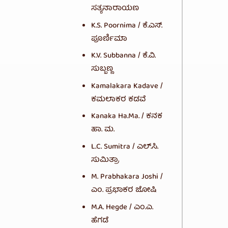
ಸತ್ಯನಾರಾಯಣ
K.S. Poornima / ಕೆ.ಎಸ್.
ಪೂರ್ಣಿಮಾ
K.V. Subbanna / ಕೆ.ವಿ.
ಸುಬ್ಬಣ್ಣ
Kamalakara Kadave /
ಕಮಲಾಕರ ಕಡವೆ
Kanaka Ha.Ma. / ಕನಕ
ಹಾ. ಮ.
L.C. Sumitra / ಎಲ್.ಸಿ.
ಸುಮಿತ್ರಾ
M. Prabhakara Joshi /
ಎಂ. ಪ್ರಭಾಕರ ಜೋಷಿ
M.A. Hegde / ಎಂ.ಎ.
ಹೆಗಡೆ