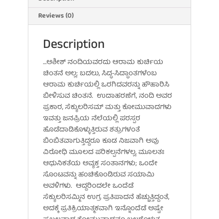
Reviews (0)
Description
…ಅಶೀಶ್ ನಂದಿಯವರದು ಆರಾಮ ಕುರ್ಚಿಯ
ಚಿಂತನೆ ಅಲ್ಲ; ಬದಲು, ಸಿದ್ಧ-ಸಿದ್ಧಾಂತಗಳೆಂಬ
ಆರಾಮ ಕುರ್ಚಿಯಲ್ಲಿ ಒರಗಿದವರನ್ನು ಹೌಹಾರಿಸಿ
ಬೀಳಿಸುವ ಚಿಂತನೆ. ಉದಾಹರಣೆಗೆ, ನಂದಿ ಅವರ
ಪ್ರಕಾರ, ಸೆಕ್ಯುಲರಿಸಮ್ ಮತ್ತು ಕೋಮುವಾದಗಳು
ಇವತ್ತು ಜನಪ್ರಿಯ ನೆಲೆಯಲ್ಲಿ ಪರಸ್ಪರ
ಹೊಡೆದಾಡಿಕೊಳ್ಳುತ್ತಿರುವ ಶತ್ರುಗಳಂತೆ
ಬಿಂಬಿತವಾಗುತ್ತಿದ್ದರೂ ಕೂಡ ನಿಜವಾಗಿ ಅವು
ವಿರೋಧಿ ಮೂಲದ ಪರಿಕಲ್ಪನೆಗಳಲ್ಲ, ಮೂಲತಃ
ಆಧುನಿಕತೆಯ ಅವ್ಯಕ್ತ ಸಂತಾನಗಳು; ಒಂದೇ
ಸೊಂಟವನ್ನು ಹಂಚಿಕೊಂಡಿರುವ ಸಯಾಮಿ
ಅವಳಿಗಳು. ಆದ್ದರಿಂದಲೇ ಒಂದೆಡೆ
ಸೆಕ್ಯುಲರಿಸಮ್ಮಿನ ಉಗ್ರ ಪ್ರತಿಪಾದನೆ ಹೆಚ್ಚುತ್ತಿದ್ದಂತೆ,
ಅದಕ್ಕೆ ಪ್ರತಿಕ್ರಿಯಾತ್ಮಕವಾಗಿ ಇನ್ನೊಂದೆಡೆ ಅಷ್ಟೇ