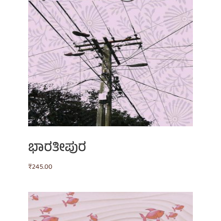
ಭಾರತೀಪುರ
₹
245.00