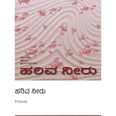
ಹರಿವ ನೀರು
₹
155.00