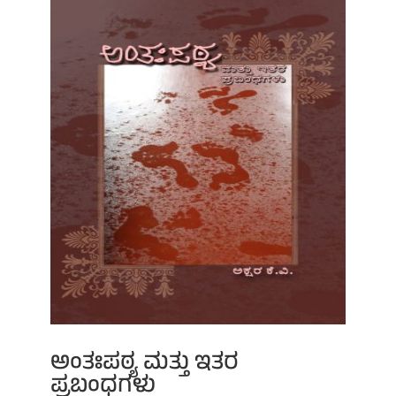
ಅಂತಃಪಠ್ಯ ಮತ್ತು ಇತರ
ಪ್ರಬಂಧಗಳು