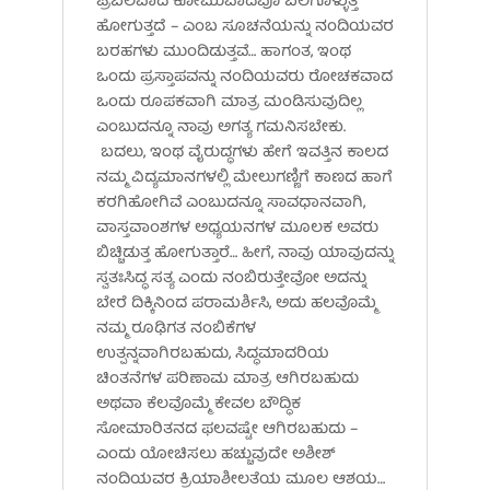
ಪ್ರಬಲವಾದ ಕೋಮುವಾದವೂ ಬಲಗೊಳ್ಳುತ್ತ
ಹೋಗುತ್ತದೆ – ಎಂಬ ಸೂಚನೆಯನ್ನು ನಂದಿಯವರ
ಬರಹಗಳು ಮುಂದಿಡುತ್ತವೆ… ಹಾಗಂತ, ಇಂಥ
ಒಂದು ಪ್ರಸ್ತಾಪವನ್ನು ನಂದಿಯವರು ರೋಚಕವಾದ
ಒಂದು ರೂಪಕವಾಗಿ ಮಾತ್ರ ಮಂಡಿಸುವುದಿಲ್ಲ
ಎಂಬುದನ್ನೂ ನಾವು ಅಗತ್ಯ ಗಮನಿಸಬೇಕು.
ಬದಲು, ಇಂಥ ವೈರುದ್ಧಗಳು ಹೇಗೆ ಇವತ್ತಿನ ಕಾಲದ
ನಮ್ಮ ವಿದ್ಯಮಾನಗಳಲ್ಲಿ ಮೇಲುಗಣ್ಣಿಗೆ ಕಾಣದ ಹಾಗೆ
ಕರಗಿಹೋಗಿವೆ ಎಂಬುದನ್ನೂ ಸಾವಧಾನವಾಗಿ,
ವಾಸ್ತವಾಂಶಗಳ ಅಧ್ಯಯನಗಳ ಮೂಲಕ ಅವರು
ಬಿಚ್ಚಿಡುತ್ತ ಹೋಗುತ್ತಾರೆ… ಹೀಗೆ, ನಾವು ಯಾವುದನ್ನು
ಸ್ವತಃಸಿದ್ಧ ಸತ್ಯ ಎಂದು ನಂಬಿರುತ್ತೇವೋ ಅದನ್ನು
ಬೇರೆ ದಿಕ್ಕಿನಿಂದ ಪರಾಮರ್ಶಿಸಿ, ಅದು ಹಲವೊಮ್ಮೆ
ನಮ್ಮ ರೂಢಿಗತ ನಂಬಿಕೆಗಳ
ಉತ್ಪನ್ನವಾಗಿರಬಹುದು, ಸಿದ್ಧಮಾದರಿಯ
ಚಿಂತನೆಗಳ ಪರಿಣಾಮ ಮಾತ್ರ ಆಗಿರಬಹುದು
ಅಥವಾ ಕೆಲವೊಮ್ಮೆ ಕೇವಲ ಬೌದ್ಧಿಕ
ಸೋಮಾರಿತನದ ಫಲವಷ್ಟೇ ಆಗಿರಬಹುದು –
ಎಂದು ಯೋಚಿಸಲು ಹಚ್ಚುವುದೇ ಅಶೀಶ್
ನಂದಿಯವರ ಕ್ರಿಯಾಶೀಲತೆಯ ಮೂಲ ಆಶಯ…