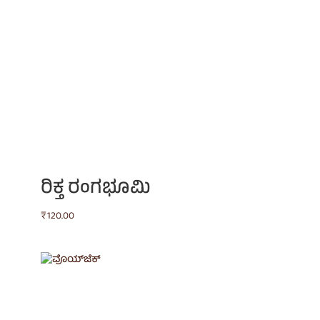
ರಿಕ್ತ ರಂಗಭೂಮಿ
₹
120.00