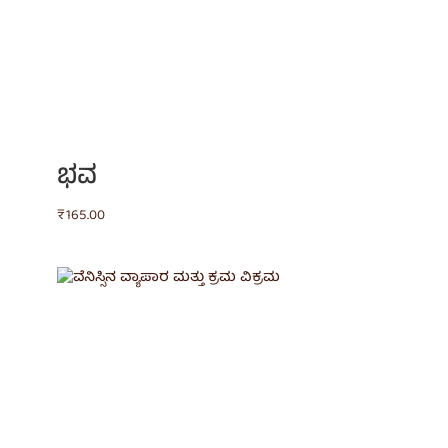
ಭವ
₹
165.00