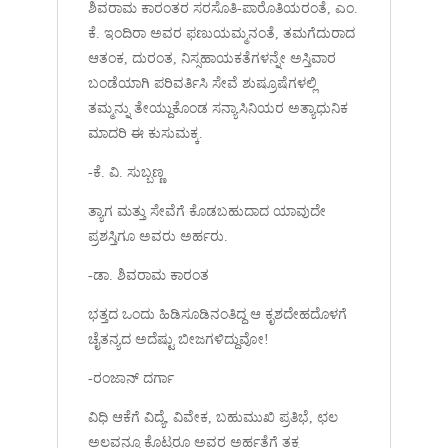
ಶಿವರಾಮ ಕಾರಂತರ ಸರಸೊತಿ-ಪಾರೊತಿಯರಂತೆ, ಎಂ.
ಕೆ. ಇಂದಿರಾ ಅವರ ಫಣುಯಮ್ಮನಂತೆ, ತಮಗೆದುರಾದ
ಆತಂಕ, ದುರಂತ, ನಿಸ್ಸಹಾಯಕತೆಗಳನ್ನೇ ಅಸ್ತಿವಾರ
ಬಂಡೆಯಾಗಿ ಪರಿವರ್ತಿಸಿ ಸೇವೆ ಶುಷ್ರೂಷೆಗಳಲ್ಲಿ
ತಮ್ಮನ್ನು ತೇಯ್ದುಕೊಂಡ ಸನ್ಯಾಸಿನಿಯರ ಅತ್ಯಾಧುನಿಕ
ಮಾದರಿ ಈ ಕುಸುಮಕ್ಕ.
-ಕೆ. ವಿ. ಸುಬ್ಬಣ್ಣ
ತ್ಯಾಗ ಮತ್ತು ಸೇವೆಗೆ ಕೊಡಬಹುದಾದ ಯಾವುದೇ
ಪ್ರಶಸ್ತಿಗೂ ಅವರು ಅರ್ಹರು.
-ಡಾ. ಶಿವರಾಮ ಕಾರಂತ
ಭತ್ತದ ಒಂದು ಹಿಡಿಸೂಡಿನಂತಿದ್ದ ಆ ಕೃಶದೇಹದೊಳಗೆ
ಚೈತನ್ಯದ ಅದೆಷ್ಟು ಬೀಜಗಳಿದ್ದುವೋ!
-ರಂಜಾನ್ ದರ್ಗಾ
ವಿಧಿ ಆಕೆಗೆ ವಿದ್ಯೆ, ವಿವೇಕ, ಬಹುಮುಖಿ ಪ್ರತಿಭೆ, ಛಲ
ಅಲ್ಲವನ್ನೂ ಕೊಟ್ಟರೂ ಅವರ ಅರ್ಹತೆಗೆ ತಕ್ಕ