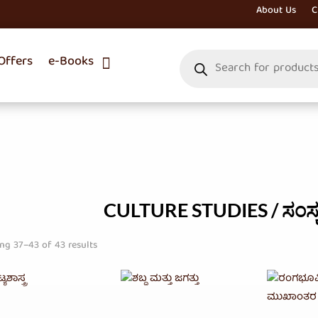
About Us
C
Products
ffers
e-Books
search
CULTURE STUDIES / ಸಂಸ್ಕ
Sorted
ng 37–43 of 43 results
by
average
rating