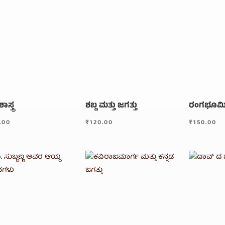
ಾಸ್ತ್ರ
ಶಬ್ದ ಮತ್ತು ಜಗತ್ತು
ರಂಗಭೂಮ
.00
₹
120.00
₹
150.00