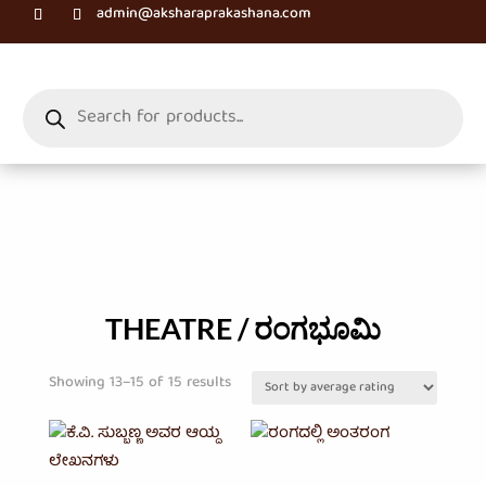
admin@aksharaprakashana.com
Products
search
THEATRE / ರಂಗಭೂಮಿ
Sorted
Showing 13–15 of 15 results
by
average
rating