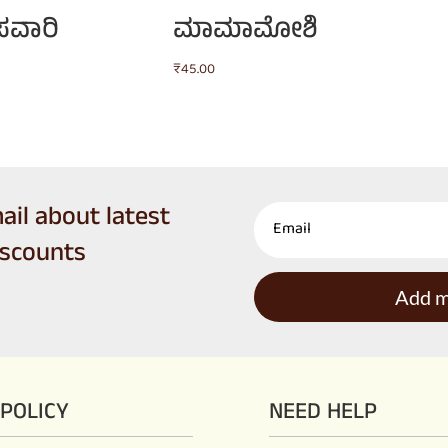
ಸವಾರಿ
ಮಾಮಾಮೋಶಿ
₹
45.00
ail about latest
iscounts
Add me
POLICY
NEED HELP