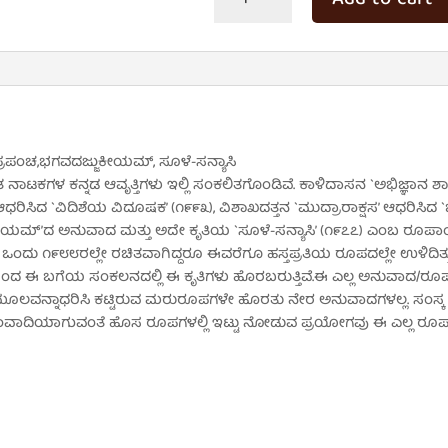
ಸಂಸ್ಕೃತ
ನಾಟಕಗಳು
quantity
್ರಪಂಚ,ಭಗವದಜ್ಜುಕೀಯಮ್, ಸೂಳೆ-ಸನ್ಯಾಸಿ
 ತ ನಾಟಕಗಳ ಕನ್ನಡ ಆವೃತ್ತಿಗಳು ಇಲ್ಲಿ ಸಂಕಲಿತಗೊಂಡಿವೆ. ಕಾಳಿದಾಸನ `ಅಭಿಜ್ಞಾನ
 ಆಧರಿಸಿದ `ವಿದಿಶೆಯ ವಿದೂಷಕ’ (೧೯೯೩), ವಿಶಾಖದತ್ತನ `ಮುದ್ರಾರಾಕ್ಷಸ’ ಆಧರಿಸಿ
್’ದ ಅನುವಾದ ಮತ್ತು ಅದೇ ಕೃತಿಯ `ಸೂಳೆ-ಸನ್ಯಾಸಿ’ (೧೯೭೭) ಎಂಬ ರೂಪಾಂತರ.
ಿದ ಒಂದು ೧೯೮೮ರಲ್ಲೇ ರಚಿತವಾಗಿದ್ದರೂ ಈವರೆಗೂ ಹಸ್ತಪ್ರತಿಯ ರೂಪದಲ್ಲೇ ಉಳಿದಿತ್ತು.
ದ ಈ ಬಗೆಯ ಸಂಕಲನದಲ್ಲಿ ಈ ಕೃತಿಗಳು ಹೊರಬರುತ್ತಿವೆ.ಈ ಎಲ್ಲ ಅನುವಾದ/ರೂಪಾಂತ
ೂ ಮೂಲವನ್ನಾಧರಿಸಿ ಕಟ್ಟಿರುವ ಮರುರೂಪಗಳೇ ಹೊರತು ನೇರ ಅನುವಾದಗಳಲ್ಲ. ಸಂಸ್ಕ ತ 
ಂವಾದಿಯಾಗುವಂತೆ ಹೊಸ ರೂಪಗಳಲ್ಲಿ ಇಟ್ಟು ನೋಡುವ ಪ್ರಯೋಗವು ಈ ಎಲ್ಲ ರೂ