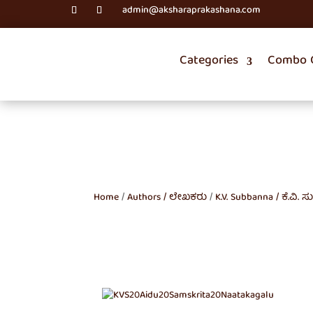
admin@aksharaprakashana.com
Categories
Combo O
Home
/
Authors / ಲೇಖಕರು
/
K.V. Subbanna / ಕೆ.ವಿ. ಸುಬ