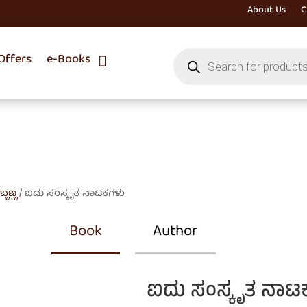
About Us
C
Products
ffers
e-Books
search
್ಬಣ್ಣ
/ ಐದು ಸಂಸ್ಕೃತ ನಾಟಕಗಳು
Book
Author
ಐದು ಸಂಸ್ಕೃತ ನಾಟ