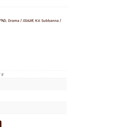
ಕಗಳು
,
Drama / ನಾಟಕ
,
K.V. Subbanna /
 g