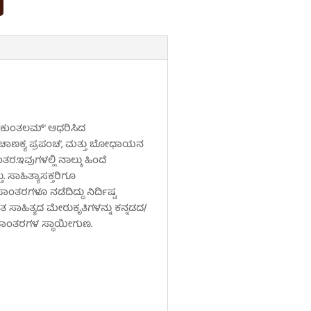
 ಶಾಕುಂತಲಮ್’ ಆಧರಿಸಿದ
ದ `ಚಾಣಕ್ಯ ಪ್ರಪಂಚ’, ಮತ್ತು ಬೋಧಾಯನ
ಇವುಗಳಲ್ಲಿ ನಾಲ್ಕು ಹಿಂದೆ
 ಸಾಹಿತ್ಯಾಸಕ್ತರಿಗೂ
ರಗಳೂ ನಡೆದಿದ್ದು ನಿರ್ದಿಷ್ಟ
ಸಾಹಿತ್ಯದ ಮೇರುಕೃತಿಗಳನ್ನು ಕನ್ನಡದ/
ಪಾಂತರಗಳ ಸ್ಥಾಯೀಗುಣ.