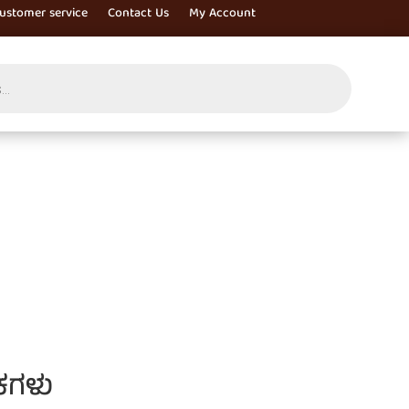
ustomer service
Contact Us
My Account
ಕಗಳು