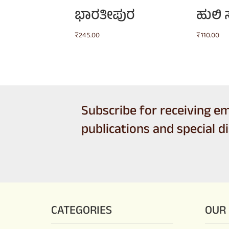
ಭಾರತೀಪುರ
ಹುಲಿ 
₹
245.00
₹
110.00
Subscribe for receiving em
publications and special d
CATEGORIES
OUR 