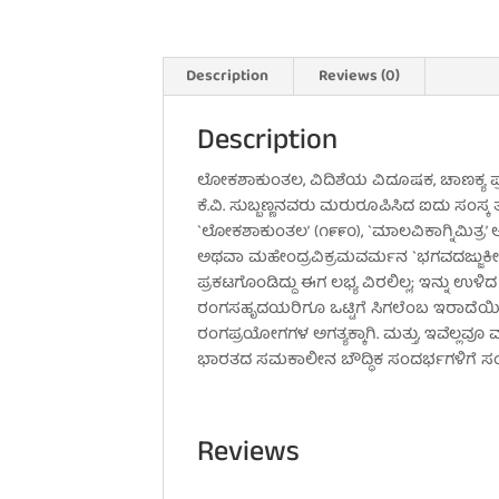
Description
Reviews (0)
Description
ಲೋಕಶಾಕುಂತಲ, ವಿದಿಶೆಯ ವಿದೂಷಕ, ಚಾಣಕ್ಯ ಪ
ಕೆ.ವಿ. ಸುಬ್ಬಣ್ಣನವರು ಮರುರೂಪಿಸಿದ ಐದು ಸಂಸ್ಕ
`ಲೋಕಶಾಕುಂತಲ’ (೧೯೯೦), `ಮಾಲವಿಕಾಗ್ನಿಮಿತ್ರ’
ಅಥವಾ ಮಹೇಂದ್ರವಿಕ್ರಮವರ್ಮನ `ಭಗವದಜ್ಜುಕೀಯಮ
ಪ್ರಕಟಗೊಂಡಿದ್ದು ಈಗ ಲಭ್ಯ ವಿರಲಿಲ್ಲ; ಇನ್ನು ಉಳ
ರಂಗಸಹೃದಯರಿಗೂ ಒಟ್ಟಿಗೆ ಸಿಗಲೆಂಬ ಇರಾದೆಯಿಂ
ರಂಗಪ್ರಯೋಗಗಳ ಅಗತ್ಯಕ್ಕಾಗಿ. ಮತ್ತು, ಇವೆಲ್ಲವ
ಭಾರತದ ಸಮಕಾಲೀನ ಬೌದ್ಧಿಕ ಸಂದರ್ಭಗಳಿಗೆ ಸ
Reviews