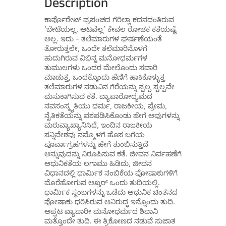
Description
ಕಾರ್ಪೊರೇಟ್ ಪ್ರಪಂಚದ ಗೆರಿಲ್ಲಾ ಕದನದಂತಿರುವ
‘ಬೇಟೆಯಲ್ಲ, ಆಟವೆಲ್ಲ’ ಕೇವಲ ರೋಚಕ ಕತೆಯಷ್ಟೆ
ಅಲ್ಲ. ಇದು – ತಲೆಮಾರುಗಳ ಘರ್ಷಣೆಯಂತೆ
ತೋರುತ್ತಲೇ, ಒಂದೇ ತಲೆಮಾರಿನೊಳಗೆ
ಹುದುಗಿರುವ ವಿಭಿನ್ನ ಮನೋಧರ್ಮಗಳ
ತುಮುಲಗಳು ಒಂದರ ಮೇಲೊಂದು ಸವಾರಿ
ಮಾಡುತ್ತ, ಒಂದಕ್ಕೊಂದು ಹೆಣಿಗೆ ಹಾಕಿಕೊಳ್ಳುತ್ತ
ತಲೆಮಾರುಗಳ ನಡುವಿನ ಗೆರೆಯನ್ನು ಸ್ವಲ್ಪ ಸ್ವಲ್ಪವೇ
ಮಸುಕಾಗಿಸುವ ಕತೆ. ವ್ಯಾಪಾರೋದ್ಯಮದ
ನವಸಂಸ್ಕೃತಿಯು ಧರ್ಮ, ರಾಜಕೀಯ, ಪ್ರೇಮ,
ನೈತಿಕತೆಯನ್ನು ವಶಪಡಿಸಿಕೊಂಡು ಹೇಗೆ ಅವುಗಳನ್ನು
ಮರುವ್ಯಾಖ್ಯಾನಿಸಿದೆ, ಇಂದಿನ ರಾಜಕೀಯ
ಸನ್ನಿವೇಶವು ನಮ್ಮೊಳಗೆ ಹೊಸ ಬಗೆಯ
ಪೂರ್ವಾಗ್ರಹಗಳನ್ನು ಹೇಗೆ ತುಂಬಿಸುತ್ತಿದೆ
ಅನ್ನುವುದನ್ನು ನಿರೂಪಿಸುವ ಕತೆ. ಜೀವನ ನಿರ್ವಹಣೆಗೆ
ಆಧುನಿಕತೆಯ ಲಗಾಮು ಹಿಡಿದು, ಜೀವನ
ವಿಧಾನದಲ್ಲಿ ಧಾರ್ಮಿಕ ನಂಬಿಕೆಯ ಪೋಷಾಕುಗಳಿಗೆ
ಮೊರೆಹೋಗುವ ಅಖ್ತರ್ ಒಂದು ತುದಿಯಲ್ಲಿ.
ಧಾರ್ಮಿಕ ಸ್ಥಂಬಗಳನ್ನು ಒಡೆದು ಆಧುನಿಕ ಚಿಂತನದ
ಪೋಷಾಕು ಧರಿಸಿರುವ ಅನಿರುದ್ಧ ಇನ್ನೊಂದು ತುದಿ.
ಅಪ್ಪಟ ವ್ಯಾಪಾರೀ ಮನೋಧರ್ಮದ ಶಿವಾನಿ
ಮತ್ತೊಂದೇ ತುದಿ. ಈ ತ್ರಿಕೋಣದ ನಡುವೆ ಸುಜಾತ