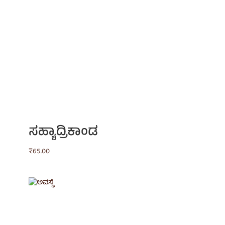
ಸಹ್ಯಾದ್ರಿಕಾಂಡ
₹
65.00