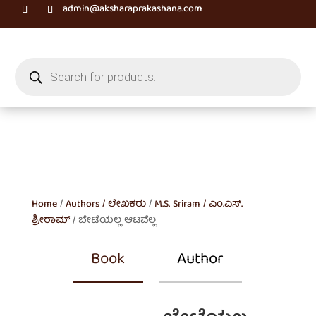
admin@aksharaprakashana.com
Products
search
Home
/
Authors / ಲೇಖಕರು
/
M.S. Sriram / ಎಂ.ಎಸ್.
ಶ್ರೀರಾಮ್
/ ಬೇಟೆಯಲ್ಲ ಆಟವೆಲ್ಲ
Book
Author