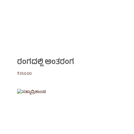
ರಂಗದಲ್ಲಿ ಅಂತರಂಗ
₹
350.00