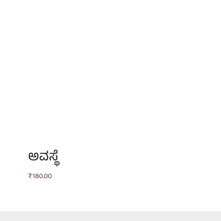
ಅವಸ್ಥೆ
₹
180.00