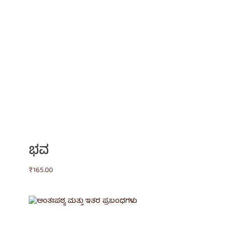
ಭವ
₹
165.00