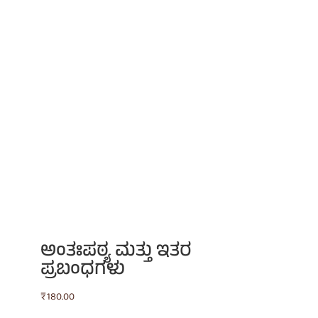
ಅಂತಃಪಠ್ಯ ಮತ್ತು ಇತರ
ಪ್ರಬಂಧಗಳು
₹
180.00