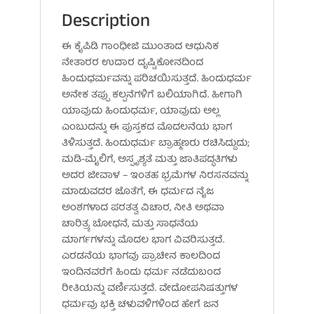
Description
ಈ ಕೈಪಿಡಿ ಗಾಂಧೀಜಿ ಮುಂತಾದ ಆಧುನಿಕ
ನೇತಾರರ ಉದಾರ ದೃಷ್ಟಿಕೋನದಿಂದ
ಹಿಂದುಧರ್ಮವನ್ನು ಪರಿಚಯಿಸುತ್ತದೆ. ಹಿಂದುಧರ್ಮ
ಅನೇಕ ತಪ್ಪು ಕಲ್ಪನೆಗಳಿಗೆ ಬಲಿಯಾಗಿದೆ. ಹೀಗಾಗಿ
ಯಾವುದು ಹಿಂದುಧರ್ಮ, ಯಾವುದು ಅಲ್ಲ
ಎಂಬುದನ್ನು ಈ ಪುಸ್ತಕದ ಮೊದಲನೆಯ ಭಾಗ
ತಿಳಿಸುತ್ತದೆ. ಹಿಂದುಧರ್ಮ ಬ್ರಾಹ್ಮಣರು ರಚಿಸಿದ್ದುದು;
ಮಡಿ-ಮೈಲಿಗೆ, ಅಸ್ಪೃಶ್ಯತೆ ಮತ್ತು ಜಾತಿಪದ್ಧತಿಗಳು
ಅದರ ಜೀವಾಳ – ಇಂತಹ ಭ್ರಮೆಗಳ ನಿರಸನವನ್ನು
ಮಾಡುವದರ ಜೊತೆಗೆ, ಈ ಧರ್ಮದ ನೈಜ
ಅಂಶಗಳಾದ ಪರತತ್ವ ವಿಚಾರ, ನೀತಿ ಅಥವಾ
ಚಾರಿತ್ರ್ಯ ಬೋಧನೆ, ಮತ್ತು ಸಾಧನೆಯ
ಮಾರ್ಗಗಳನ್ನು ಮೊದಲ ಭಾಗ ವಿವರಿಸುತ್ತದೆ.
ಎರಡನೆಯ ಭಾಗವು ಪ್ರಾಚೀನ ಕಾಲದಿಂದ
ಇಂದಿನವರೆಗೆ ಹಿಂದು ಧರ್ಮ ನಡೆದುಬಂದ
ರೀತಿಯನ್ನು ವರ್ಣಿಸುತ್ತದೆ. ವೇದೋಪನಿಷತ್ತುಗಳ
ಧರ್ಮವು ಭಕ್ತಿ ಚಳುವಳಿಗಳಿಂದ ಹೇಗೆ ಜನ