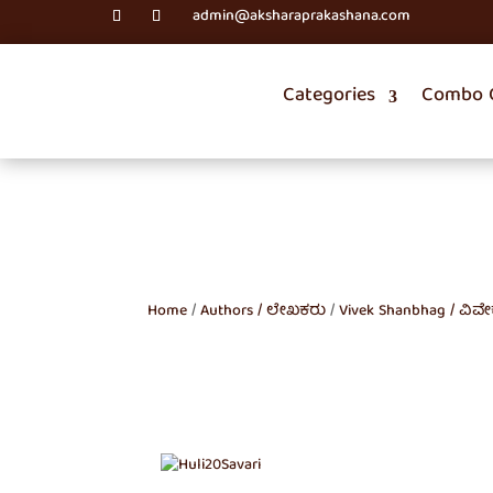
admin@aksharaprakashana.com
Categories
Combo O
Home
/
Authors / ಲೇಖಕರು
/
Vivek Shanbhag / ವಿ