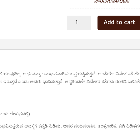
id=OIDrDwAAQBAJ
ಹುಲಿ
Add to cart
ಸವಾರಿ
quantity
ಒಲಿಯುವುದಿಲ್ಲ. ಅರ್ಥವನ್ನು ಅನುಭವವಾಗಿಸಲು ಪ್ರಯತ್ನಿಸುತ್ತದೆ. ಅಂತೆಯೇ ವಿವೇಕ ಕತೆ
ಇರುತ್ತದೆ ಎಂದು ಅವರು ಭಾವಿಸುತ್ತಾರೆ. ಆದ್ದರಿಂದಲೇ ವಿವೇಕರ ಕತೆಗಳು ರಂಜಿಸಿ ಒಲಿಸಿಕ
 ಎಂಬ ಲೇಖನದಲ್ಲಿ)
ಸುತ್ತಿರುವ ಅವಸ್ಥೆಗೆ ಕನ್ನಡಿ ಹಿಡಿದು, ಅದರ ನಯವಂಚನೆ, ತಂತ್ರಗಾರಿಕೆ, ಬಿಗಿ ಹಿಡಿತಗ