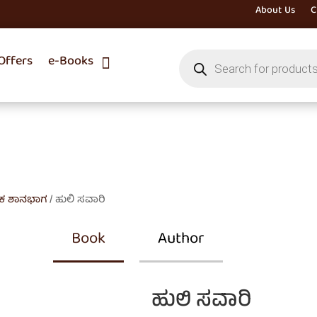
About Us
C
Products
ffers
e-Books
search
ವೇಕ ಶಾನಭಾಗ
/ ಹುಲಿ ಸವಾರಿ
Book
Author
ಹುಲಿ ಸವಾರಿ