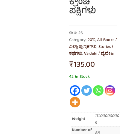
ಕ್ರೌಂಚ
ಪಕ್ಷಿಗಳು
SKU: 26
Category:
20%
,
All Books /
ಎಲ್ಲಾ ಪುಸ್ತಕಗಳು
,
Stories /
ಕಥೆಗಳು
,
Vaidehi / ವೈದೇಹಿ
₹
135.00
42 In Stock
111.00000000
Weight
g
Number of
88