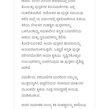
ಅವರು ೨೦೦೮-೨೦೧೦ರ ಅವಧಿಯಲ್ಲಿ ಬರೆದ
ತೊಂಬತ್ತು ಪುಸ್ತಕಗಳ ಕಿರುವಿಮರ್ಶೆಗಳು ಇಲ್ಲಿ
ಸಂಕಲಿತವಾಗಿವೆ. ಅಶೋಕರ ಈ ಪುಸ್ತಕ ಸಮಯವು
ಕಳೆದ ನಾಲ್ಕೆ ದು ವರ್ಷಗಳಲ್ಲಿ ಪ್ರಕಟವಾಗಿರುವ ಹಿರಿಯ-
ಕಿರಿಯ ಲೇಖಕರ ಮಹತ್ವದ ಪುಸ್ತಕಗಳನ್ನು
ಒಳಗೊಂಡಿದ್ದು ಸಮಕಾಲೀನ ಕನ್ನಡ ಬರವಣಿಗೆಯ
ಆಶಯ ಮತ್ತು ಸ್ವರೂಪಗಳನ್ನು ತೆರೆದು
ತೋರಿಸುವಂತಿದೆ. ಆಯಾ ಪುಸ್ತಕದ ಹೂರಣವನ್ನು
ಅನಾವರಣಗೊಳಿಸುತ್ತಲೇ, ಒಟ್ಟಾರೆ ಕನ್ನಡ ಪುಸ್ತಕ
ಪರಿಸರದೊಂದಿಗೆ ಆಯಾ ಕೃತಿಯು ಸೃಷ್ಟಿಸಿಕೊಳ್ಳುವ
ಸಂಬಂಧಗಳನ್ನು ಸೂಚಿಸುವುದು ಈ ಪುಸ್ತಕದ ವೈಶಿಷ್ಟ
ವಾಗಿದೆ.
ವಿಮರ್ಶೆಯ ಪರಿಭಾಷೆಗಳ ಭಾರದಿಂದ ನಮ್ಮನ್ನು
ಮುಕ್ತರನ್ನಾಗಿಸಿ ಆಪ್ತವೆನಿಸುವ ಸರಳವಾದ ಮಾತುಗಳ
ಮೂಲಕವೇ ಕೃತಿಯ ಸೂಕ್ಷ ರಸಾಸ್ವಾದಕ್ಕೆ ಅನುವು
ಮಾಡಿಕೊಡುವ,
ಅದರ ಸಾಮಾಜಿಕ-ಸಾಂಸ್ಕ ತಿಕ ಮಹತ್ವವನ್ನು ಕಾಣಿಸುವ,