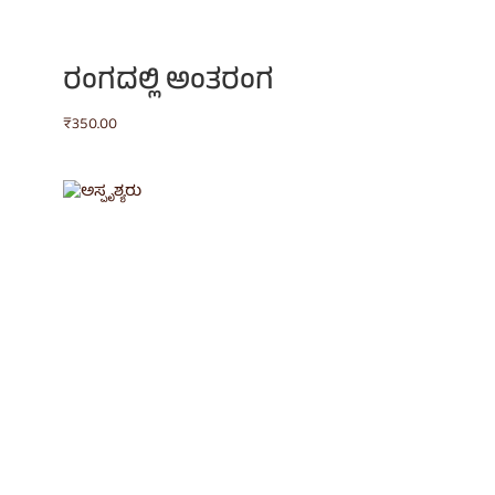
ರಂಗದಲ್ಲಿ ಅಂತರಂಗ
₹
350.00