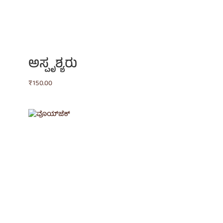
ಅಸ್ಪೃಶ್ಯರು
₹
150.00