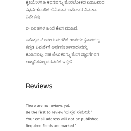
ಕೃತಿಯೊಳಗಣ ಕಥನವನ್ನು ಹೊರಲೋಕದ ವಿಶಾಲವಾದ
ಕಥನಗಳೊಂದಿಗೆ ಬೆಸೆಯುವ ಅಶೋಕರ ವಿಮರ್ಶಾ
ವಿವೇಕವು
ಈ ಬರಹಗಳ ಹಿಂದೆ ಕೆಲಸ ಮಾಡಿದೆ.
ಸಾಹಿತ್ಯದ ಮೊದಲ ಓದುಗರಿಗೆ ಉಪಯುಕ್ತವಾಗಬಲ್ಲ,
ಕನ್ನಡ ವಿಮರ್ಶೆಗೆ ಅರ್ಥಪೂರ್ಣವಾದುದನ್ನು
ಕೂಡಿಸಬಲ್ಲ, ಸಹ ಲೇಖಕರನ್ನು ಹೊಸ ಜಿಜ್ಞಾಸೆಗಳಿಗೆ
ಆಹ್ವಾನಿಸಬಲ್ಲ ಬರವಣಿಗೆ ಇಲ್ಲಿದೆ.
Reviews
There are no reviews yet.
Be the first to review “ಪುಸ್ತಕ ಸಮಯ”
Your email address will not be published.
Required fields are marked
*