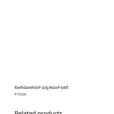
ಕೋರಿಯೋಲೇನಸ್ ಮತ್ತು ಲಿಯರ್ ಲಹರಿ
₹
170.00