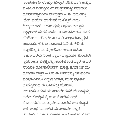
ಸಂಘರ್ಷಗಳ ಉತ್ತುಂಗವಿಲ್ಲದೆ ಸಡಿಲವಾಗಿ ಕಟ್ಟುವ
ಮೂಲಕ ಶೇಕ್‌ಸ್ಪಿಯರ್ ಮತ್ತೇನನ್ನೋ ಮಾಡಲು
ಹೊರಟಿದ್ದಾನೆಂದು ಕಾಣುತ್ತದೆ — ಈ ಬದುಕನ್ನು
`ಹೇಗೆ ಬೇಕೋ ಹಾಗೆ’ ಹರಿಯಬಿಟ್ಟರೆ ಅದು
ದಿಕ್ಕಾಪಾಲಾಗಿ ಚದುರುತ್ತದೆ; ಅಥವಾ ನಮ್ಮದೇ
ಸ್ವಾರ್ಥಗಳ ನೇರಕ್ಕೆ ನಡೆಸಲು ಬಯಸಿದರೂ `ಹೇಗೆ
ಬೇಕೋ ಹಾಗೆ’ ಪ್ರತಿಕೂಲವಾಗಿ ಪಲ್ಲಟಗೊಳ್ಳುತ್ತದೆ.
ಉದಾಹರಣೆಗೆ, ಈ ನಾಟಕದ ಹಿರಿಯ ಕಿರಿಯ
ಡ್ಯೂಕರಿಬ್ಬರು ಮತ್ತು ಆಲಿವರ್ ಆರ್ಲಾಂಡೋ
ಸಹೋದರರು ಇಂಥ ಸ್ವಾರ್ಥದ ಪ್ರಯೋಗದಿಂದಲೇ
ಸ್ವಯಂಕೃತ ಬಿಕ್ಕಟ್ಟಿನಲ್ಲಿ ಸಿಲುಕಿಕೊಂಡಿದ್ದಾರೆ. ಆದರೆ
ನಾಯಕಿ ರೋಸಾಲಿಂಡ್‌ಗೆ ಮಾತ್ರ ಹೊಸ ಬಗೆಯ
ಹೊಳಹು ದಕ್ಕಿದೆ — ಆಕೆ ಈ ಬದುಕನ್ನು ಆಟವೆಂದು
ಪರಿಭಾವಿಸಲು ಸಿದ್ಧಳಾಗಿದ್ದಾಳೆ; ಮತ್ತು ಪೂರ್ಣ
ಮನಸ್ಸಿನಿಂದ ಈ ಆಟವನ್ನು ಯೋಜಿಸಿ
ಆಡುತ್ತಹೋಗುವ ಮೂಲಕವೇ ತನಗೆ ಬೇಕಾದ್ದನ್ನು
ಪಡೆದುಕೊಳ್ಳುವ ಸ್ಥೆ ರ್ಯ ತೋರಿಸುತ್ತಾಳೆ.
ದೇಶಾಂತರದ ಮತ್ತು ವೇಷಾಂತರದ ಆಟ ಕಟ್ಟುವ
ಆಕೆ, ಅಂಥ `ನಾಟಕ’ದ ಮೂಲಕವೇ ಎಲ್ಲರ
`ಬದುಕ’ನ್ನೂ `ಹೇಗೆ ಬೇಕೋ ಹಾಗೆ’ ಹಾದಿಗೆ ತರಲು