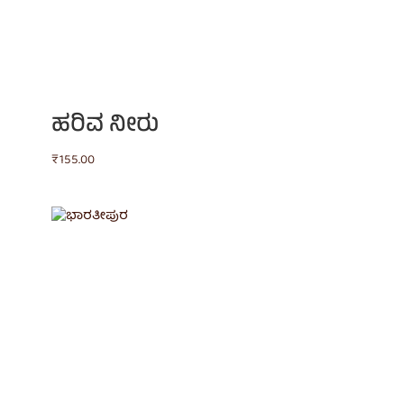
ಹರಿವ ನೀರು
₹
155.00