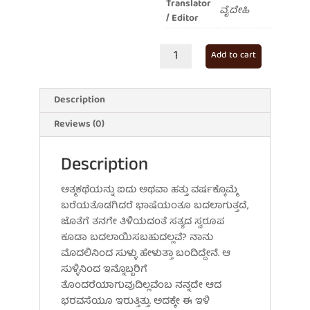
Translator
ವೈದೇಹಿ
/ Editor
ಇಲ್ಲಿರಲಾರೆ
Add to cart
ಅಲ್ಲಿಗೆ
ಹೋಗಲಾರೆ
quantity
Description
Reviews (0)
Description
ಆತ್ಮಕಥೆಯನ್ನು ಐದು ಅಥವಾ ಹತ್ತು ವರ್ಷಕ್ಕೊಮ್ಮೆ
ಬರೆಯತೊಡಗಿದರೆ ಭಾಷೆಯಂತೂ ಬದಲಾಗುತ್ತದೆ,
ಜೊತೆಗೆ ತನಗೇ ತಿಳಿಯದಂತೆ ಸತ್ಯದ ಸ್ವರೂಪ
ಕೂಡಾ ಬದಲಾಯಿಸಬಹುದಲ್ಲವೆ? ನಾನು
ಮೊದಲಿನಿಂದ ಸುಳ್ಳು ಹೇಳುತ್ತಾ ಬಂದಿದ್ದೇನೆ. ಆ
ಸುಳ್ಳಿನಿಂದ ಇನ್ನೊಬ್ಬರಿಗೆ
ತೊಂದರೆಯಾಗುವುದಿಲ್ಲವೆಂಬ ನನ್ನದೇ ಆದ
ಭರವಸೆಯೂ ಇರುತ್ತಿತ್ತು. ಅದಕ್ಕೇ ಈ ಇಳಿ