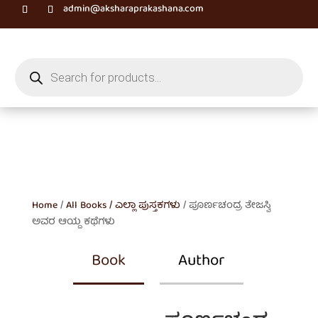
admin@aksharaprakashana.com
Products
search
Home
/
All Books / ಎಲ್ಲಾ ಪುಸ್ತಕಗಳು
/ ಪೂರ್ಣಚಂದ್ರ ತೇಜಸ್ವಿ
ಅವರ ಆಯ್ದ ಕಥೆಗಳು
Book
Author