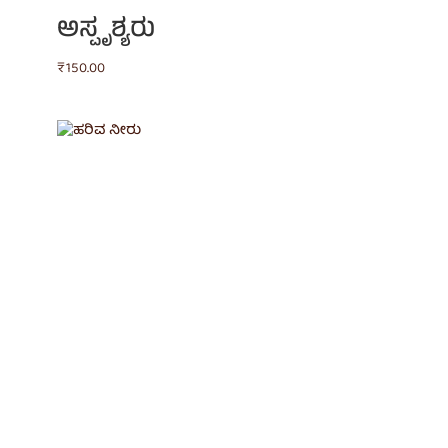
ಅಸ್ಪೃಶ್ಯರು
₹
150.00