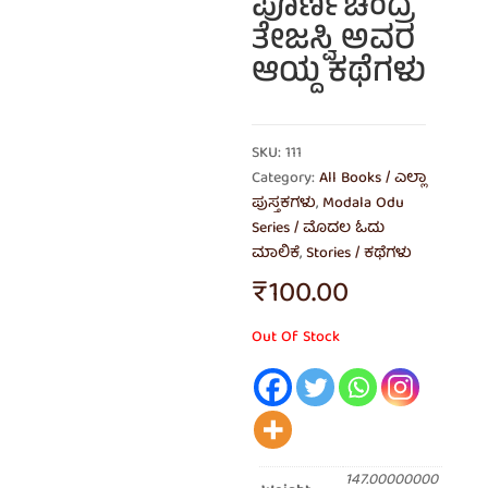
ಪೂರ್ಣಚಂದ್ರ
ತೇಜಸ್ವಿ ಅವರ
ಆಯ್ದ ಕಥೆಗಳು
SKU: 111
Category:
All Books / ಎಲ್ಲಾ
ಪುಸ್ತಕಗಳು
,
Modala Odu
Series / ಮೊದಲ ಓದು
ಮಾಲಿಕೆ
,
Stories / ಕಥೆಗಳು
₹
100.00
Out Of Stock
147.00000000