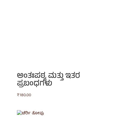
ಅಂತಃಪಠ್ಯ ಮತ್ತು ಇತರ
ಪ್ರಬಂಧಗಳು
₹
180.00