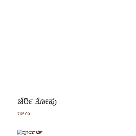
ಚೆರ್ರಿ ತೋಪು
₹
65.00