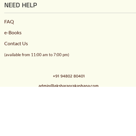
NEED HELP
FAQ
e-Books
Contact Us
(available from 11:00 am to 7:00 pm)
+91 94802 80401
admin@aksharaprakashana.com
© 2021
Akshara Trust
,
All Rights Reserved | Designed &
Powered By
TechFiz.Inc