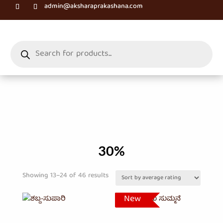
admin@aksharaprakashana.com
Products
search
30%
Sorted
Showing 13–24 of 46 results
by
New
New
average
rating