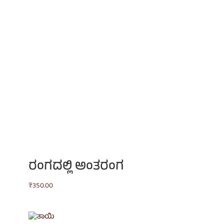
ರಂಗದಲ್ಲಿ ಅಂತರಂಗ
₹
350.00