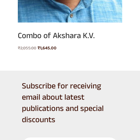
Combo of Akshara K.V.
Original
Current
₹
2,055.00
₹
1,645.00
price
price
was:
is:
₹2,055.00.
₹1,645.00.
Subscribe for receiving
email about latest
publications and special
discounts