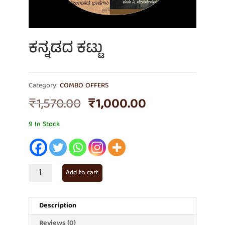
ಕನ್ನಡದ ಕಟ್ಟು
Category:
COMBO OFFERS
Original
Current
₹
1,570.00
₹
1,000.00
price
price
was:
is:
9 In Stock
₹1,570.00.
₹1,000.00.
ಕನ್ನಡದ
Add to cart
ಕಟ್ಟು
quantity
Description
Reviews (0)