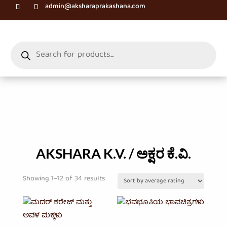
admin@aksharaprakashana.com
Products
search
AKSHARA K.V. / ಅಕ್ಷರ ಕೆ.ವಿ.
Sorted
Showing 1–12 of 34 results
by
average
rating