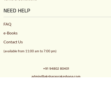
NEED HELP
FAQ
e-Books
Contact Us
(available from 11:00 am to 7:00 pm)
+91 94802 80401
admin@aksharaprakashana.com
© 2021
Akshara Trust
,
All Rights Reserved | Designed &